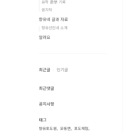
유학 遊學 기록
꼼지락
향유네 글과 자료
향유선린네 소개
알려요
최근글
인기글
최근댓글
공지사항
태그
향유포도원
모동면
포도체험