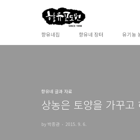
본문 바로가기
향유네집
향유네 장터
유기농 
향유네 글과 자료
상농은 토양을 가꾸고
by 박종관
2015. 9. 6.