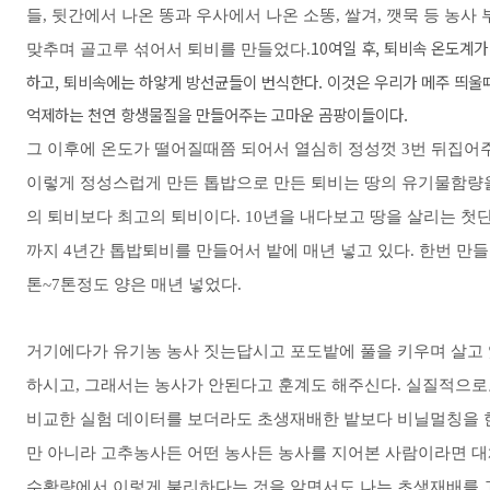
들, 뒷간에서 나온 똥과 우사에서 나온 소똥, 쌀겨, 깻묵 등 농
10여일 후, 퇴비속 온도계
맞추며 골고루 섞어서 퇴비를 만들었다.
하고, 퇴비속에는 하얗게 방선균들이 번식한다. 이것은 우리가 메주 띄울
억제하는 천연 항생물질을 만들어주는 고마운 곰팡이들이다.
그 이후에 온도가 떨어질때쯤 되어서 열심히 정성껏 3번 뒤집어
이렇게 정성스럽게 만든 톱밥으로 만든 퇴비는 땅의 유기물함량
의 퇴비보다 최고의 퇴비이다. 10년을 내다보고 땅을 살리는 첫단
까지 4년간 톱밥퇴비를 만들어서 밭에 매년 넣고 있다. 한번 만들면 
톤~7톤정도 양은 매년 넣었다.
거기에다가 유기농 농사 짓는답시고 포도밭에 풀을 키우며 살고 
하시고, 그래서는 농사가 안된다고 훈계도 해주신다. 실질적으로
비교한 실험 데이터를 보더라도 초생재배한 밭보다 비닐멀칭을 한 
만 아니라 고추농사든 어떤 농사든 농사를 지어본 사람이라면 대
수확량에서 이렇게 불리하다는 것을 알면서도 나는 초생재배를 