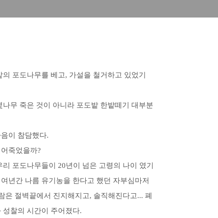
밭의 포도나무를 베고, 가설을 철거하고 있었기
 몇나무 죽은 것이 아니라 포도밭 한밭떼기 대부분
마음이 참담했다.
얼어죽었을까?
우리 포도나무들이 20년이 넘은 고령의 나이 였기
십여년간 나름 유기농을 한다고 했던 자부심마저
람은 절벽끝에서 진지해지고, 솔직해진다고... 폐
 성찰의 시간이 주어졌다.