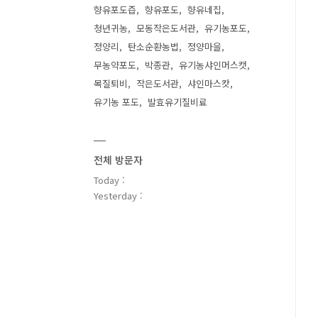
향유포도즙
향유포도
향유네집
청년귀농
모동작은도서관
유기농포도
정양리
탄소순환농법
정양마을
무농약포도
박종관
유기농샤인머스캣
목질퇴비
작은도서관
샤인마스캇
유기농 포도
발효유기질비료
전체 방문자
Today :
Yesterday :