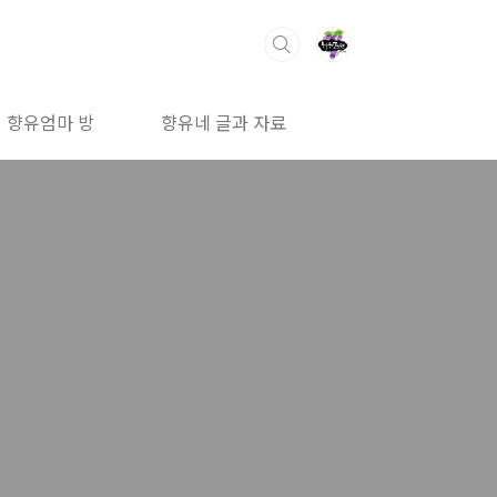
향유엄마 방
향유네 글과 자료