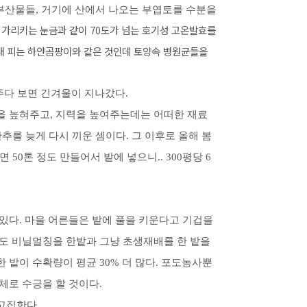
사 부산물들, 거기에 산에서 나오는 부엽토를 수분을
가 가리키는 눈금과 같이 70도가 넘는 호기성 고온발효를
때 피는 하얀곰팡이와 같은 것인데 토양속 병원균들을
주다 보면 긴겨울이 지나갔다.
을 높혀주고, 지력을 높여주는데는 어떠한 재료
추를 늦게 다시 끼운 셈이다. 그 이후로 올해 봄
50톤 정도 만들어서 밭에 넣으니.. 300평당 6
있다. 마을 어른들은 밭에 풀을 키운다고 기겁을
도 비닐멀칭을 한밭과 그냥 초생재배를 한 밭을
밭이 수확량이 평균 30% 더 많다. 포도농사뿐
체로 수긍을 할 것이다.
고집한다.