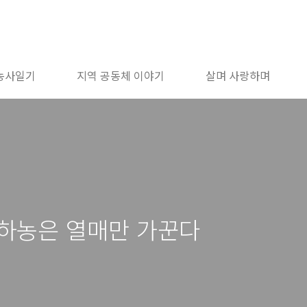
농사일기
지역 공동체 이야기
살며 사랑하며
 하농은 열매만 가꾼다