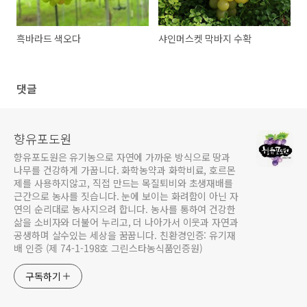
흑바라드 색오다
샤인머스켓 막바지 수확
댓글
향유포도원
향유포도원은 유기농으로 자연에 가까운 방식으로 땅과
나무를 건강하게 가꿉니다. 화학농약과 화학비료, 호르몬
제를 사용하지않고, 직접 만드는 목질퇴비와 초생재배를
근간으로 농사를 짓습니다. 눈에 보이는 화려함이 아닌 자
연의 순리대로 농사지으려 합니다. 농사를 통하여 건강한
삶을 소비자와 더불어 누리고, 더 나아가서 이웃과 자연과
공생하며 살수있는 세상을 꿈꿉니다. 친환경인증: 유기재
배 인증 (제 74-1-198호 그린스타농식품인증원)
구독하기