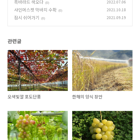
흑바라드 색오다
2022.07.06
(0)
샤인머스켓 막바지 수확
2021.10.18
(0)
잠시 쉬어가기
2021.09.19
(0)
관련글
오색빛깔 포도단풍
한해의 양식 장만