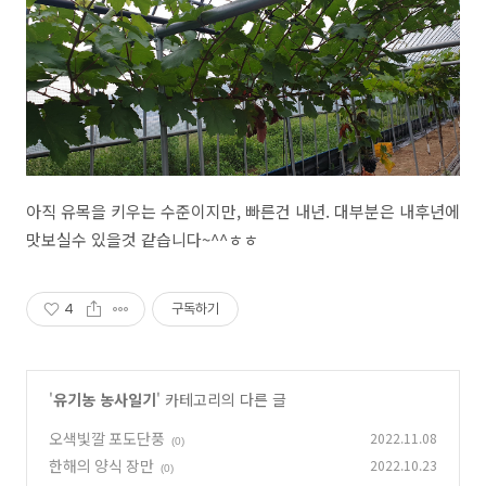
아직 유목을 키우는 수준이지만, 빠른건 내년. 대부분은 내후년에
맛보실수 있을것 같습니다~^^ㅎㅎ
4
구독하기
'
유기농 농사일기
' 카테고리의 다른 글
오색빛깔 포도단풍
2022.11.08
(0)
한해의 양식 장만
2022.10.23
(0)