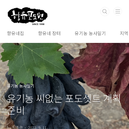
본문 바로가기
향유네집
향유네 장터
유기농 농사일기
지역
유기농 농사일기
유기농 씨없는 포도셋트 계획
준비
by 박종관
2022. 9. 11.