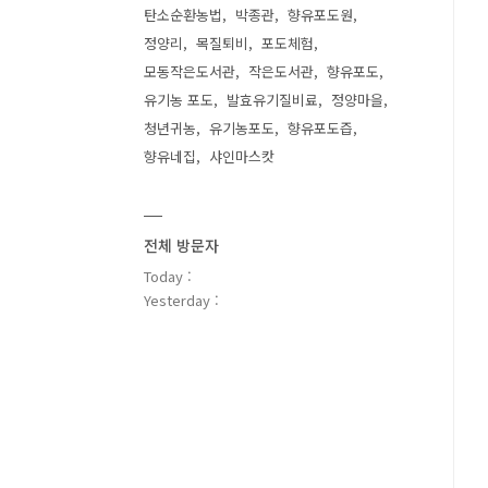
탄소순환농법
박종관
향유포도원
정양리
목질퇴비
포도체험
모동작은도서관
작은도서관
향유포도
유기농 포도
발효유기질비료
정양마을
청년귀농
유기농포도
향유포도즙
향유네집
샤인마스캇
전체 방문자
Today :
Yesterday :