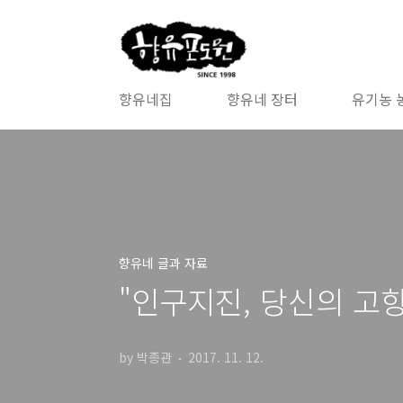
본문 바로가기
향유네집
향유네 장터
유기농 
향유네 글과 자료
"인구지진, 당신의 고
by 박종관
2017. 11. 12.