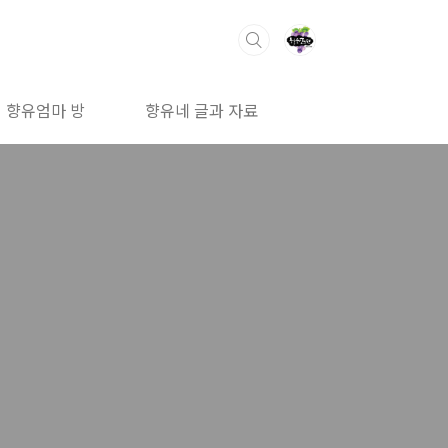
향유엄마 방
향유네 글과 자료