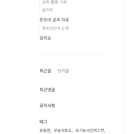
유학 遊學 기록
꼼지락
향유네 글과 자료
향유선린네 소개
알려요
최근글
인기글
최근댓글
공지사항
태그
모동면
무농약포도
유기농샤인머스캣