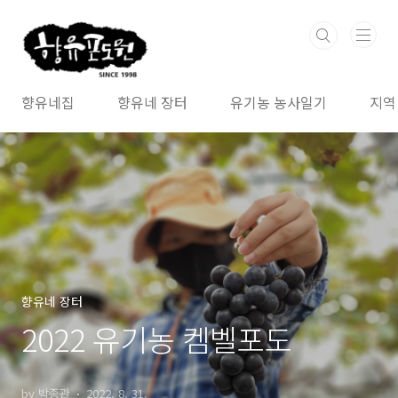
본문 바로가기
향유네집
향유네 장터
유기농 농사일기
지역
향유네 장터
2022 유기농 켐벨포도
by 박종관
2022. 8. 31.