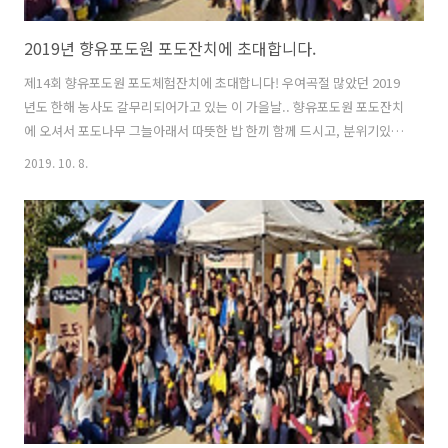
2019년 향유포도원 포도잔치에 초대합니다.
제14회 향유포도원 포도체험잔치에 초대합니다! 우여곡절 많았던 2019
년도 한해 농사도 갈무리되어가고 있는 이 가을날.. 향유포도원 포도잔치
에 오셔서 포도나무 그늘아래서 따뜻한 밥 한끼 함께 드시고, 분위기있게
차 한잔하면서~~ 포도체험도 해보시죠~ 올해 포도잔치는...샤인머스켓
2019. 10. 8.
청포도 따기와 포도비누 만들기 체험을 합니다. 포도밭에서 샤인머스켓
청포도를 가정당(1인참가자 포함) 커다란 1송이씩 수확하고.. 포도비누
만들기 체험을 할 예정입니다. 물론 집에 가져가시는 것이고요^^ 그리고
저희 텃밭과 지역농산물로 준비한 시골밥상을 차리겠습니다. 물론 저희
향유포도와 포도주는 마음껏 드실수 있구요~^^ 언제: 2019년 10월19일
(토) 11시 30분부터 어디: 향유네집 마당과 포도밭일대 (경북 상주시 모
동..