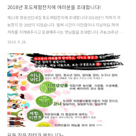
2018년 포도체험잔치에 여러분을 초대합니다!
제13회 향유선린네집 포도체험잔치에 초대합니다!2018년!!! 저희가 귀
농한지 만 20년이 되었습니다. 벌써 시간이 이만큼이나 지났어요.하여
저희를 지켜봐주시고 응원해주시는 벗님들을 초대합니다.귀농20주년을
기념하는 향유선린네 포도잔치에 오셔서 포도체험도 하시고, 함께 축하
2018. 9. 26.
도 해주세요~ 올해 포도잔치는...첫째.. 샤인마스캇 청포도 따기와 손수
건 포도염색 체험을 합니다.포도밭에서 보물찾기를 하면서, 샤인마스캇
을 가정당(1인참가자 포함) 커다란 1송이(500~700g)씩 수확할것입니
다. 물론 집에 가져가시는 것이고요^^ 포도염색은 스카프로도 사용할수
있는 큰 손수건을 1인당 1장씩을 드리고 천연염색을 함께 할것입니다.
둘째.. 저희 귀농20주년을 함께 축하하는 시간을 가지겠습니다. 사진으
로 보는 지난 20..
모동 작은 장터가 열립니다~