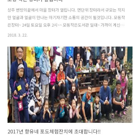
상주 변방의끝에서 마을 장터가 열립니다. 면단위 장터라서 규모는 작지
만 얼굴과 얼굴이 만나는 아기자기한 소통의 공간이 될것입니다. 모동작
은장터~ 24일 토요일 오후 2시~~ 모동작은도서관 일대~ 가까이 계신분
들은 놀러오시와요^^ ♡♡모동작은장터 내용♡♡ 일시 : 24일(토) 오후
2018. 3. 22.
2시~5시 * 개장선언& 마구잡이 풍물패 길놀이 어린이장터. 어른들장터
운영 : * 조청+가래떡.사과즙 (임경아님) * 작은 빵집: 포도식빵, 조각케
잌, 슈, 티라미스 (최빵+빵모임) * 수제 베이컨 (금천 김용운님) * 수제손
두부. 띄움비지. 잡곡(용호리 이란순 어른) * 오미자청.건오미자(신수진
님) * 사과쨈(이은주님) / 시금치 * 딸기 / 사과 * 다육이 전시판매(들꽃마
을) / 양말장사(김형수님) * 방사유정란 (용호) *..
2017년 향유네 포도체험잔치에 초대합니다!!