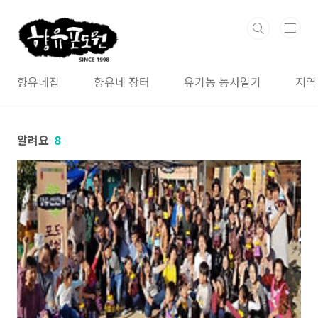
본문 바로가기
향유네집
향유네 장터
유기농 농사일기
지역
알려요
8