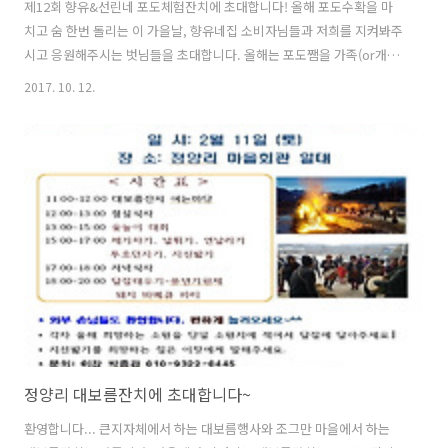
제12회 향유&선린네 포도체험잔치에 초대합니다! 올해 포도수확을 마
치고 숨 한번 돌리는 이 가을날, 향유네집 소비자님들과 저희를 지켜봐주
시고 응원해주시는 벗님들을 초대합니다. 올해는 포도쨈을 가족(or개인)
단위로 만들어 보려고 합니다. 한가족 준으로 3~4병(370mm병) 정도 만
2017. 10. 12.
들어서 가져가실수 있습니다. 그리고 함께 공동작업으로 함께 포도를 터
트리고 포도주를 담궈놓으면 저희가 잘 발효숙성시켜서 연말에 택배로
가정(or개인)당 포도주 1병씩을 보내드리겠습니다. 가족이나 친구들과
오셔서 함께 향유네가 한해 어떻게 살았나 이야기도 나눠보시고, 함께 식
사도 하시고, 포도쨈과 포도주도 함께 만들어 보는 시간을 가지겠습니다.
언제: 2017년 10월 21일(토) 11시30분 어디: 향유네집 마당과 포도밭일
대 (..
정양리 대보름잔치에 초대합니다~
환영합니다... 큰지자체에서 하는 대보름행사와 조그만 마을에서 하는