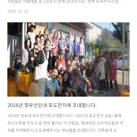
사람들은 어떻게들 살고있는지 함께 만나러가요~ 함께 모여서 무슨일을
도모하는지... 무엇에 행복해하고, 무엇에 힘겨워하는지... 나와 우리만
2016. 12. 23.
보면 보이지 않던것들이, 이웃들의 모습속에서 또다른 삶의 답들을 찾을
수도 있겠지요... 12월 30일 오전 9시30분 모동작은도서관 마당에서 출
발합니다. 차량은 카풀로 삼삼오오 움직이겠습니다. 누구나 신청가능합
니다. 회비는 어른 5,000원 (아이,학생 무료) 사전 신청 꼭 필요하니 댓글
로 신청해주세요. (예-홍길동:어른2/아이1) 일정안내- 1. 상주 낙동 승곡
마을 - 마을아낙들과 바리스타가 운영하는 마을카페 이야기 - 함께..
2016년 향유선린네 포도잔치에 초대합니다.
2016년 향유네 포도잔치에 초대합니다!!! (2015년 포도잔치 모습) 올해
포도수확을 마치고 숨 한번 돌리는 이 가을날, 향유네집 소비자님들과 저
희를 지켜봐주시고 응원해주시는 벗님들을 초대합니다. 가족들과 오셔