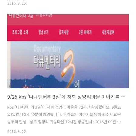
서 함께 향유네가 한해 어떻게 살았나 이야기도 들어보시고, 함께 식사도
2016. 9. 25.
하시고, 포도주랑 쨈도 함께 만들어 보는 시간을 가지겠습니다. 언제:
2016년 10월 8일 오전 11시30분 어디: 향유네집 마당과 포도밭일대 (경
북 상주시 모동면 수봉신흥길 173-11) 잔치에 참여하시는 분들께는... *
유기농 점심식사와 새참을 준비하겠습니다. * 포도주용 유기농포도 4키
로(가족),2키로(개인) 드림/ 유기농설탕 드림 * 유기농 포도쨈 즉석 제조
1병씩 드림 * 저희 향유네 생산품들을 에누리된 가격으로..
9/25 kbs '다큐멘터리 3일'에 저희 정양리마을 이야기를 담았습니다
kbs '다큐멘터리 3일'이 저희 정양리 마을을 72시간 촬영했어요. 9월25
일(일)밤 10시 40분에 방영합니다. 우리들의 이야기들 많이 봐주세요^^
농부의 탄생 - 상주 정양리 귀농마을 72시간 방송일시 : 2016년 09월 25
일(일) 오후 10:40 농부의 탄생 - 상주 정양리 귀농마을 72시간 방송:
2016. 9. 22.