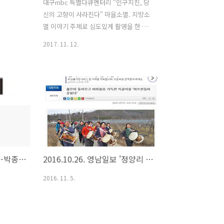
대구mbc 특별다큐멘터리 "인구지진, 당
신의 고향이 사라진다" 마을소멸. 지방소
멸 이야기 주제로 심도있게 촬영을 한 다
큐멘터리입니다. 그중에 저희 마을 이야
2017. 11. 12.
기와 저희 인터뷰가 대안의 사례로 나오
고요.. 유투브로 다시 보실수가 있습니다
^^ https://youtu.be/QStOW4NKstU
https://youtu.be/QStOW4NKstU 유
튜브에서 인구지진 시청가능합니다.
한겨례신문 '나는 농부다' -박종관.김현부부
2016.10.26. 영남일보 '정양리 이야기'
2016. 11. 5.