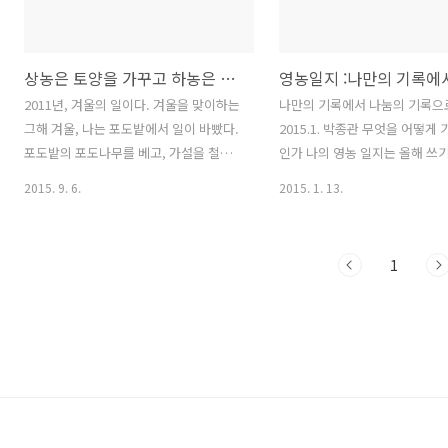
한 꿈이였지만, 시간이 지난 지금
과적으로 그 뜬구름 잡던 꿈이 
벌써 마을이장 4년차를 맞이하니
상농은 토양을 가꾸고 하농은 열매만 가꾼다
을 이룬 행복한 사람이다. 마을
그런 허황된 꿈을 꾸었던 내가 
2011년, 겨울의 일이다. 겨울을 맞이하는
나만의 기록에서 나눔의 기록으
끝에 귀농을 하고 농촌에 들어와
그해 겨울, 나는 포도밭에서 일이 바빴다.
2015.1. 박종관 무엇을 어떻게
었다. 귀농초기에는 20대의 새
포도밭의 포도나무를 베고, 가설을 철거
인가 나의 영농 일지는 올해 쓰
은 청년 부부로서 마을분들은 한
하고 있었기 때문이다. 그 전해 겨울 우리
영농 일지까지 굳이 따지자면 열
2015. 9. 6.
2015. 1. 13.
포도나무들이 동해로 많이 얼어죽었다.
이 있다. 귀농의 짬밥(?)을 드러
그저 몇나무 죽은 것이 아니라 포도밭 한
급장 같아서 뿌듯할 것 같지만, 
밭떼기 대부분 나무들이 동해피해를 입었
영농 일지 서랍을 열어보면 심란
1
다. 그 해봄, 새순이 나오지 않는 포도나무
지없다. 흔하고 흔한 농협에서 준
들을 바라보며 농부로서 마음이 참담했
지부터 시작해서 종류도 크기도
다. 왜 우리 포도나무들이 추운 날씨를 이
지…. 귀농 초기에는 아무래도 
기지 못하고 이렇게 많이 얼어죽었을까?
용이 많다 보니, 농협 영농 일지
외부적 요인으로는 유난히 추웠던 지난
을 많이 썼다. 그러다가 어떤 해
겨울 날씨 이유도 있고, 우리 포도나무들
영농 일지도 써보았는데 한 면에
이 20년이 넘은 고령의 나이 였기에 더 피
은 날 기록을 견주며 볼 수 있는
해가 유난했던것도 이유일 것이다. 그렇
는 반면에 한 면에 6일 정도분