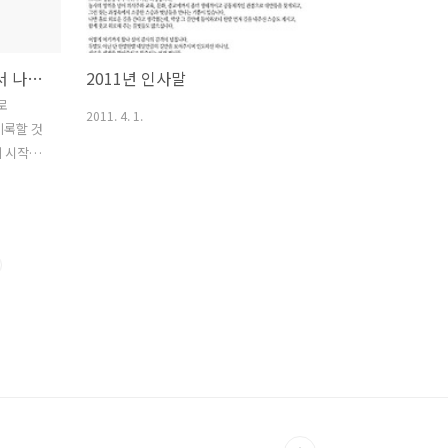
 보면 결
이루어져
 나는 꿈
영농일지 :나만의 기록에서 나눔의 기록으로
2011년 인사말
 적응하기
우여곡절
로
2011. 4. 1.
 살게 되
 기록할 것
파랗게 젊
기 시작한
없이..
여덟 권
내주는 계
막상 나의
하기 그
 영농 일
 가지가
기록할 내
 같은 형식
에는 3년
 3년치 같
 장점이 있
의 기록밖에