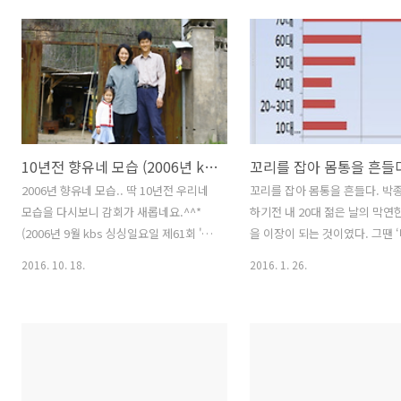
10년전 향유네 모습 (2006년 kbs 싱싱일요일 방송)
꼬리를 잡아 몸통을 흔들다
2006년 향유네 모습.. 딱 10년전 우리네
꼬리를 잡아 몸통을 흔들다. 박
모습을 다시보니 감회가 새롭네요.^^*
하기전 내 20대 젊은 날의 막연
(2006년 9월 kbs 싱싱일요일 제61회 '포
을 이장이 되는 것이였다. 그땐 
도밭 작은 가족' 향유네집)
무엇인지, ‘이장’이 무슨일을 하
2016. 10. 18.
2016. 1. 26.
껏해야 옛드라마 전원일기 수준
이상이였지만, 막연하게나마 농
을 흘리며 살면서, 이장완장을 
바이 타고 논밭을 누비며 마을
섬기고, 이끄는 마을 이장이 되
다. 어찌보면 그때 당시는 뜬구