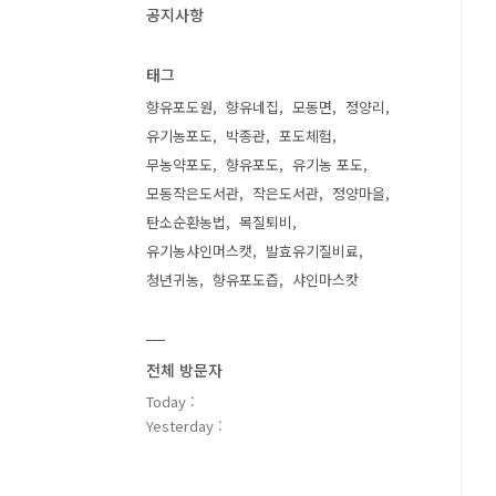
공지사항
태그
향유포도원
향유네집
모동면
정양리
유기농포도
박종관
포도체험
무농약포도
향유포도
유기농 포도
모동작은도서관
작은도서관
정양마을
탄소순환농법
목질퇴비
유기농샤인머스캣
발효유기질비료
청년귀농
향유포도즙
샤인마스캇
전체 방문자
Today :
Yesterday :