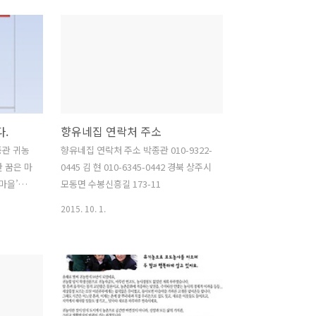
.
향유네집 연락처 주소
종관 귀농
향유네집 연락처 주소 박종관 010-9322-
한 꿈은 마
0445 김 현 010-6345-0442 경북 상주시
‘마을’이
모동면 수봉신흥길 173-11
는지, 기
2015. 10. 1.
의 막연한
촌에서 땀
차고 오토
공동체를
고 싶었었
름 잡는듯