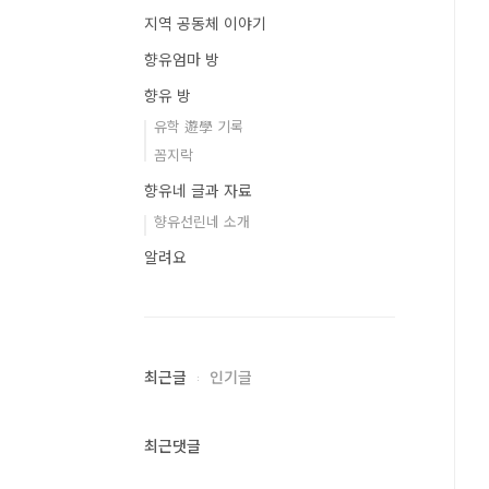
지역 공동체 이야기
향유엄마 방
향유 방
유학 遊學 기록
꼼지락
향유네 글과 자료
향유선린네 소개
알려요
최근글
인기글
최근댓글